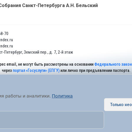
обрания Санкт-Петербурга А.Н. Бельский
68-70
dex.ru
dex.ru
т-Петербург, Земский пер., д. 7, 2-й этаж
рес email, не могут быть рассмотрены на основании
Федерального закона
через
портал «Госуслуги» (ЕПГУ)
или лично при предъявлении паспорта.
На Сайте действует
Политика обработки персональных данных
.
ия работы и аналитики.
Политика
Только не
 муниципальное образование города федерального значения Санкт-