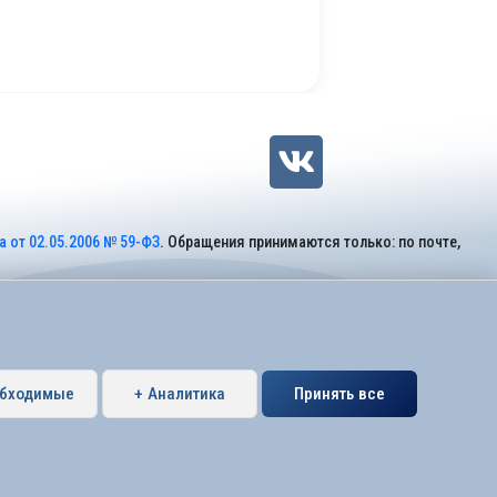
 от 02.05.2006 № 59-ФЗ
. Обращения принимаются только: по почте,
обходимые
+ Аналитика
Принять все
Петербурга муниципальный округ Коломяги.