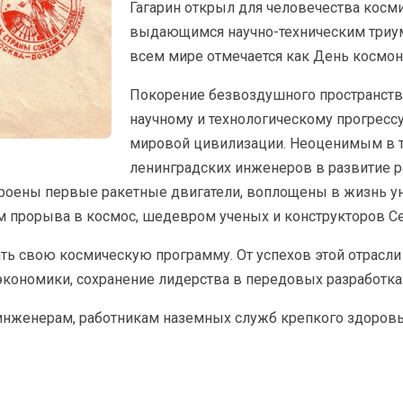
Гагарин открыл для человечества косми
выдающимся научно-техническим триумф
всем мире отмечается как День космон
Покорение безвоздушного пространст
научному и технологическому прогрессу
мировой цивилизации. Неоценимым в т
ленинградских инженеров в развитие р
троены первые ракетные двигатели, воплощены в жизнь 
м прорыва в космос, шедевром ученых и конструкторов С
ть свою космическую программу. От успехов этой отрасли
экономики, сохранение лидерства в передовых разработка
нженерам, работникам наземных служб крепкого здоровья