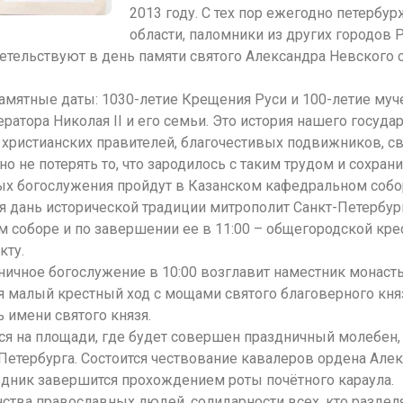
2013 году. С тех пор ежегодно петербу
области, паломники из других городов 
етельствуют в день памяти святого Александра Невского
памятные даты: 1030-летие Крещения Руси и 100-летие му
атора Николая II и его семьи. Это история нашего госуда
христианских правителей, благочестивых подвижников, св
но не потерять то, что зародилось с таким трудом и сохран
ых богослужения пройдут в Казанском кафедральном собо
я дань исторической традиции митрополит Санкт-Петербу
м соборе и по завершении ее в 11:00 – общегородской кре
кту.
ничное богослужение в 10:00 возглавит наместник монаст
тся малый крестный ход с мощами святого благоверного кня
 имени святого князя.
я на площади, где будет совершен праздничный молебен, 
-Петербурга. Состоится чествование кавалеров ордена Але
дник завершится прохождением роты почётного караула.
ства православных людей, солидарности всех, кто раздел