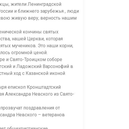
ржцы, жители Ленинградской
России и ближнего зарубежья , люди
 свою живую веру, верность нашим
ченической кончины святых
рства, нашей Церкви, которая
ятых мучеников. Это наши корни,
илось огромной ценой.
ре и Свято-Троицком соборе
ргский и Ладожский Варсонофий в
стный ход с Казанской иконой
ыря епископ Кронштадтский
зя Александра Невского из Свято-
прозвучат поздравления от
ксандра Невского – ветеранов
яет общехристианские