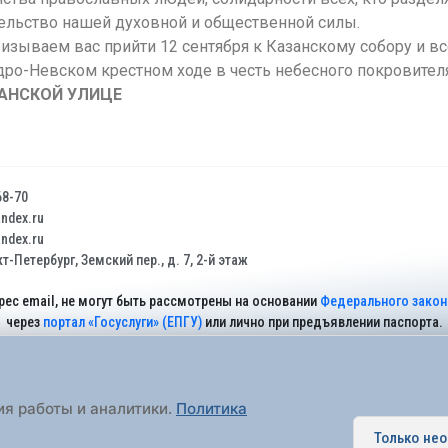
ельство нашей духовной и общественной силы.
ризываем вас прийти 12 сентября к Казанскому собору и вс
о-Невском крестном ходе в честь небесного покровителя
ЗАНСКОЙ УЛИЦЕ
68-70
dex.ru
dex.ru
т-Петербург, Земский пер., д. 7, 2-й этаж
рес email, не могут быть рассмотрены на основании
Федерального закона
через
портал «Госуслуги» (ЕПГУ)
или лично при предъявлении паспорта.
На Сайте действует
Политика обработки персональных данных
.
ия работы и аналитики.
Политика
Только не