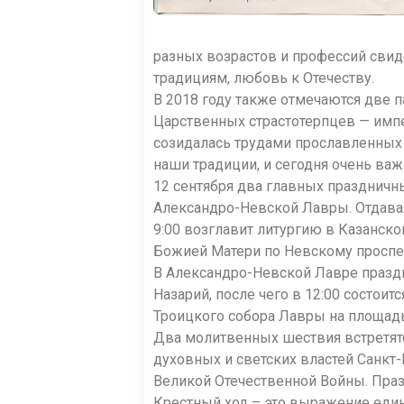
разных возрастов и профессий свид
традициям, любовь к Отечеству.
В 2018 году также отмечаются две 
Царственных страстотерпцев — импер
созидалась трудами прославленных 
наши традиции, и сегодня очень важ
12 сентября два главных праздничн
Александро-Невской Лавры. Отдава
9:00 возглавит литургию в Казанско
Божией Матери по Невскому проспе
В Александро-Невской Лавре празд
Назарий, после чего в 12:00 состои
Троицкого собора Лавры на площадь
Два молитвенных шествия встретятс
духовных и светских властей Санкт
Великой Отечественной Войны. Праз
Крестный ход – это выражение един