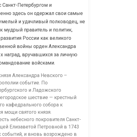
с Санкт-Петербургом и
менно здесь он одержал свои самые
умелый и удачливый полководец, не
к мудрый правитель и политик,
развития России как великого
твенной войны орден Александра
 наград, вручавшихся за личную
командование войсками.
князя Александра Невского –
рополии событие. По
ербургского и Ладожского
щегородское шествие — крестный
го кафедрального собора к
я мощи святого князя.
сть небесного покровителя Санкт-
цей Елизаветой Петровной в 1743
 событий, и вновь возрождено в