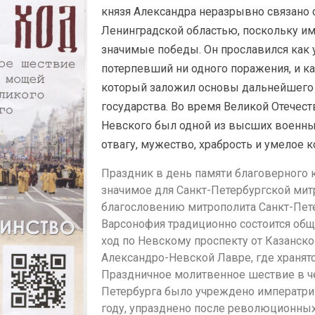
князя Александра неразрывно связано 
Ленинградской областью, поскольку и
значимые победы. Он прославился как 
потерпевший ни одного поражения, и ка
который заложил основы дальнейшего 
государства. Во время Великой Отечес
Невского был одной из высших военных
отвагу, мужество, храбрость и умелое 
Праздник в день памяти благоверного 
значимое для Санкт-Петербургской мит
благословению митрополита Санкт-Пет
Варсонофия традиционно состоится об
ход по Невскому проспекту от Казанско
Александро-Невской Лавре, где хранятс
Праздничное молитвенное шествие в че
Петербурга было учреждено императри
году, упразднено после революционных