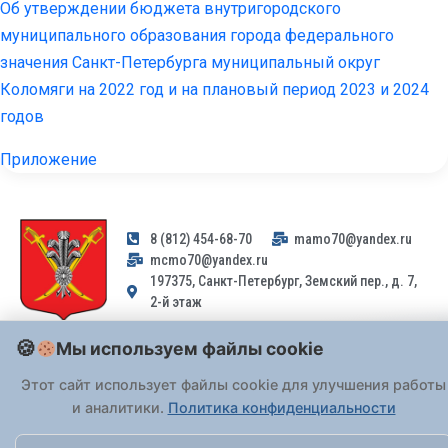
Об утверждении бюджета внутригородского
муниципального образования города федерального
значения Санкт-Петербурга муниципальный округ
Коломяги на 2022 год и на плановый период 2023 и 2024
годов
Приложение
8 (812) 454-68-70
mamo70@yandex.ru
mcmo70@yandex.ru
197375, Санкт-Петербург, Земский пер., д. 7,
2-й этаж
Мы используем файлы cookie
Заявления и обращения граждан и организаций, поступившие на
адрес email, не могут быть рассмотрены на основании
Этот сайт использует файлы cookie для улучшения работы
Федерального закона от 02.05.2006 № 59-ФЗ
. Обращения
и аналитики.
Политика конфиденциальности
принимаются только: по почте, через
портал «Госуслуги» (ЕПГУ)
или лично при предъявлении паспорта.