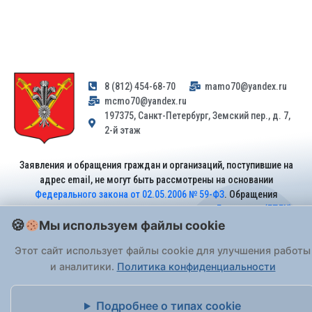
8 (812) 454-68-70
mamo70@yandex.ru
mcmo70@yandex.ru
197375, Санкт-Петербург, Земский пер., д. 7,
2-й этаж
Заявления и обращения граждан и организаций, поступившие на
адрес email, не могут быть рассмотрены на основании
Федерального закона от 02.05.2006 № 59-ФЗ
. Обращения
принимаются только: по почте, через
портал «Госуслуги» (ЕПГУ)
Мы используем файлы cookie
или лично при предъявлении паспорта.
Этот сайт использует файлы cookie для улучшения работы
На Сайте действует
Политика обработки персональных данных
.
и аналитики.
Политика конфиденциальности
Подробнее о типах cookie