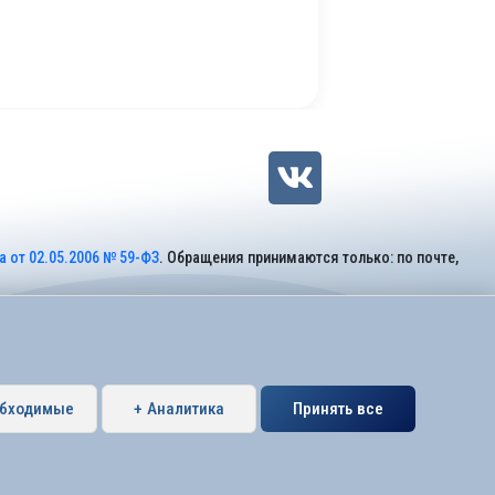
 от 02.05.2006 № 59-ФЗ
. Обращения принимаются только: по почте,
обходимые
+ Аналитика
Принять все
Петербурга муниципальный округ Коломяги.