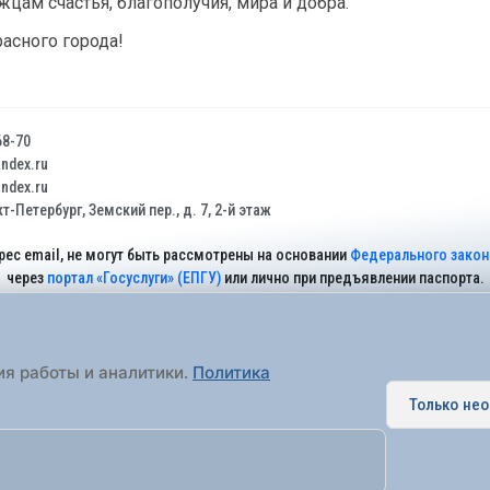
цам счастья, благополучия, мира и добра.
асного города!
68-70
dex.ru
dex.ru
т-Петербург, Земский пер., д. 7, 2-й этаж
рес email, не могут быть рассмотрены на основании
Федерального закона
через
портал «Госуслуги» (ЕПГУ)
или лично при предъявлении паспорта.
На Сайте действует
Политика обработки персональных данных
.
ия работы и аналитики.
Политика
Только не
 муниципальное образование города федерального значения Санкт-