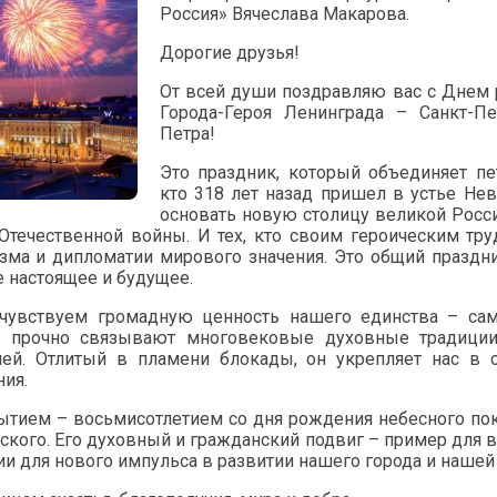
Россия» Вячеслава Макарова.
Дорогие друзья!
От всей души поздравляю вас с Днем 
Города-Героя Ленинграда – Санкт-Пет
Петра!
Это праздник, который объединяет пе
кто 318 лет назад пришел в устье Не
основать новую столицу великой Росси
Отечественной войны. И тех, кто своим героическим тру
ризма и дипломатии мирового значения. Это общий праздн
е настоящее и будущее.
 чувствуем громадную ценность нашего единства – са
с прочно связывают многовековые духовные традици
лей. Отлитый в пламени блокады, он укрепляет нас в
ия.
ытием – восьмисотлетием со дня рождения небесного покр
ского. Его духовный и гражданский подвиг – пример для в
и для нового импульса в развитии нашего города и нашей