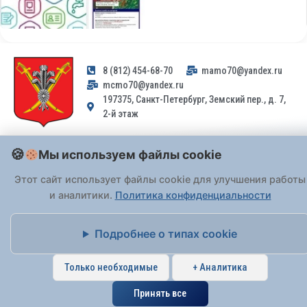
8 (812) 454-68-70
mamo70@yandex.ru
mcmo70@yandex.ru
197375, Санкт-Петербург, Земский пер., д. 7,
2-й этаж
Заявления и обращения граждан и организаций, поступившие на
Мы используем файлы cookie
адрес email, не могут быть рассмотрены на основании
Федерального закона от 02.05.2006 № 59-ФЗ
. Обращения
Этот сайт использует файлы cookie для улучшения работы
принимаются только: по почте, через
портал «Госуслуги» (ЕПГУ)
и аналитики.
Политика конфиденциальности
или лично при предъявлении паспорта.
Подробнее о типах cookie
На Сайте действует
Политика обработки персональных данных
.
Только необходимые
+ Аналитика
Принять все