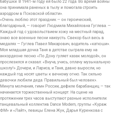
бабушки. В 1941-м году ей было 22 года. Во время войны
она принимала раненых в тылу и помогала строить
аэродром в Псковской области».
«Очень люблю этот праздник — он героический,
благодарный, — говорит Людмила Михайловна Гуглева. —
Каждый год с удовольствием хожу на местный парад,
знаю все военные песни наизусть. Свекор был весь в
медалях — Гуглев Павел Макарович, водитель «катюши».
Моя младшая дочка Таня в детстве сыграла ему на
аккордеоне песню «По Дону гуляет казак молодой», он
прослезился и сказал: «Внуча, учись, оплачу музыкальную
школу!» Дочери, и Лариса, и Таня, давно выросли, но
каждый год носят цветы к вечному огню. Так сильно
девочки любили деда. Правильный был человек».
Минута молчания, гимн России, дефиле барабанщиц — так
начинается торжественный концерт. На сцене на
протяжении трех часов выступают разные исполнители:
танцевальный коллектив Dance Modern, группы «Кураж
ФМ» и «Лайт», певицы Елена Жук, Дарья Куренкова с