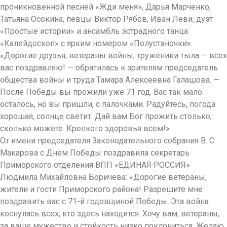
проникновенной песней «Жди меня», Дарья Марченко,
Татьяна Осокина, певцы Виктор Рябов, Иван Леви, дуэт
«Простые истории» и ансамбль эстрадного танца
«Калейдоскоп» с ярким номером «Полустаночки».
«Дорогие друзья, ветераны войны, труженики тыла — всех
вас поздравляю! — обратилась к зрителям председатель
общества войны и труда Тамара Алексеевна Галашова. —
После Победы вы прожили уже 71 год. Вас так мало
осталось, но вы пришли, с палочками. Радуйтесь, погода
хорошая, солнце светит. Дай вам Бог прожить столько,
сколько можете. Крепкого здоровья всем!»
От имени председателя Законодательного собрания В. С.
Макарова с Днем Победы поздравила секретарь
Приморского отделения ВПП «ЕДИНАЯ РОССИЯ»
Людмила Михайловна Боричева: «Дорогие ветераны,
жители и гости Приморского района! Разрешите мне
поздравить вас с 71-й годовщиной Победы. Эта война
коснулась всех, кто здесь находится. Хочу вам, ветераны,
за ваше мужество и стойкость низко поклониться. Желаю