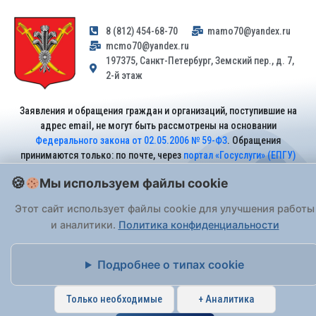
8 (812) 454-68-70
mamo70@yandex.ru
mcmo70@yandex.ru
197375, Санкт-Петербург, Земский пер., д. 7,
2-й этаж
Заявления и обращения граждан и организаций, поступившие на
адрес email, не могут быть рассмотрены на основании
Федерального закона от 02.05.2006 № 59-ФЗ
. Обращения
принимаются только: по почте, через
портал «Госуслуги» (ЕПГУ)
или лично при предъявлении паспорта.
Мы используем файлы cookie
Этот сайт использует файлы cookie для улучшения работы
На Сайте действует
Политика обработки персональных данных
.
и аналитики.
Политика конфиденциальности
Подробнее о типах cookie
Только необходимые
+ Аналитика