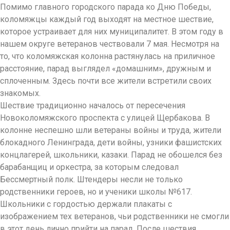
Помимо главного городского парада ко Дню Победы,
коломяжцы каждый год выходят на местное шествие,
которое устраивает для них муниципалитет. В этом году в
нашем округе ветеранов чествовали 7 мая. Несмотря на
то, что коломяжская колонна растянулась на приличное
расстояние, парад выглядел «домашним», дружным и
сплоченным. Здесь почти все жители встретили своих
знакомых.
Шествие традиционно началось от пересечения
Новоколомяжского проспекта с улицей Щербакова. В
колонне неспешно шли ветераны войны и труда, жители
блокадного Ленинграда, дети войны, узники фашистских
концлагерей, школьники, казаки. Парад не обошелся без
барабанщиц и оркестра, за которым следовал
Бессмертный полк. Штендеры несли не только
родственники героев, но и ученики школы №617.
Школьники с гордостью держали плакаты с
изображением тех ветеранов, чьи родственники не смогли
в этот день лично прийти на парад. После шествия