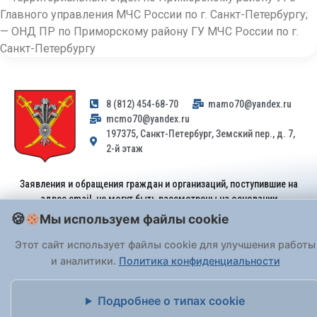
Главного управления МЧС России по г. Санкт-Петербургу;
— ОНД ПР по Приморскому району ГУ МЧС России по г.
Санкт-Петербургу
8 (812) 454-68-70
mamo70@yandex.ru
mcmo70@yandex.ru
197375, Санкт-Петербург, Земский пер., д. 7,
2-й этаж
Заявления и обращения граждан и организаций, поступившие на
адрес email, не могут быть рассмотрены на основании
Федерального закона от 02.05.2006 № 59-ФЗ
. Обращения
Мы используем файлы cookie
принимаются только: по почте, через
портал «Госуслуги» (ЕПГУ)
или лично при предъявлении паспорта.
Этот сайт использует файлы cookie для улучшения работы
и аналитики.
Политика конфиденциальности
На Сайте действует
Политика обработки персональных данных
.
Подробнее о типах cookie