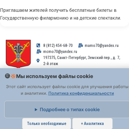
Приглашаем жителей получить бесплатные билеты в
Государственную филармонию и на детские спектакли.
8 (812) 454-68-70
mamo70@yandex.ru
mcmo70@yandex.ru
197375, Санкт-Петербург, Земский пер., д. 7,
2-й этаж
Мы используем файлы cookie
Заявления и обращения граждан и организаций, поступившие на
адрес email, не могут быть рассмотрены на основании
Этот сайт использует файлы cookie для улучшения работы
Федерального закона от 02.05.2006 № 59-ФЗ
. Обращения
и аналитики.
Политика конфиденциальности
принимаются только: по почте, через
портал «Госуслуги» (ЕПГУ)
или лично при предъявлении паспорта.
Подробнее о типах cookie
На Сайте действует
Политика обработки персональных данных
.
Только необходимые
+ Аналитика