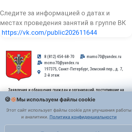
Следите за информацией о датах и
местах проведения занятий в группе ВК
https://vk.com/public202611644
8 (812) 454-68-70
mamo70@yandex.ru
mcmo70@yandex.ru
197375, Санкт-Петербург, Земский пер., д. 7,
2-й этаж
Заявления и обращения граждан и организаций, поступившие на
адрес email, не могут быть рассмотрены на основании
Мы используем файлы cookie
Федерального закона от 02.05.2006 № 59-ФЗ
. Обращения
принимаются только: по почте, через
портал «Госуслуги» (ЕПГУ)
Этот сайт использует файлы cookie для улучшения работы
или лично при предъявлении паспорта.
и аналитики.
Политика конфиденциальности
На Сайте действует
Политика обработки персональных данных
.