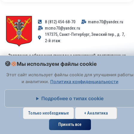
8 (812) 454-68-70
mamo70@yandex.ru
mcmo70@yandex.ru
197375, Санкт-Петербург, Земский пер., д. 7,
2-й этаж
Заявления и обращения граждан и организаций, поступившие на
адрес email, не могут быть рассмотрены на основании
Мы используем файлы cookie
Федерального закона от 02.05.2006 № 59-ФЗ
. Обращения
Этот сайт использует файлы cookie для улучшения работы
принимаются только: по почте, через
портал «Госуслуги» (ЕПГУ)
или лично при предъявлении паспорта.
и аналитики.
Политика конфиденциальности
На Сайте действует
Подробнее о типах cookie
Политика обработки персональных данных
.
Только необходимые
+ Аналитика
Принять все