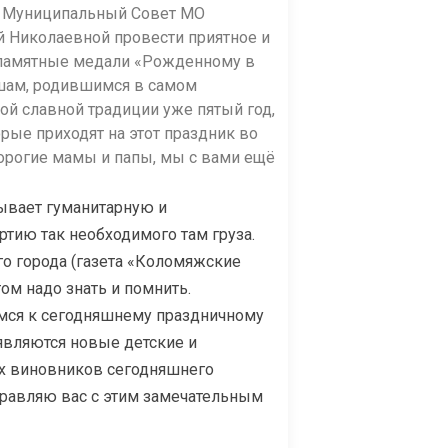
— Муниципальный Совет МО
й Николаевной провести приятное и
 памятные медали «Рожденному в
ам, родившимся в самом
ой славной традиции уже пятый год,
орые приходят на этот праздник во
дорогие мамы и папы, мы с вами ещё
зывает гуманитарную и
тию так необходимого там груза.
го города (газета «Коломяжские
том надо знать и помнить.
ёмся к сегодняшнему праздничному
оявляются новые детские и
ких виновников сегодняшнего
дравляю вас с этим замечательным