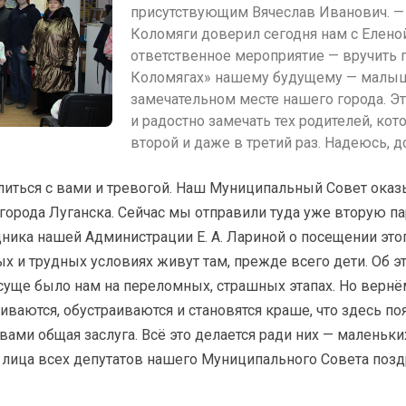
присутствующим Вячеслав Иванович. 
Коломяги доверил сегодня нам с Елено
ответственное мероприятие — вручить
Коломягах» нашему будущему — малыш
замечательном месте нашего города. Эт
и радостно замечать тех родителей, кот
второй и даже в третий раз. Надеюсь, 
литься с вами и тревогой. Наш Муниципальный Совет ока
рода Луганска. Сейчас мы отправили туда уже вторую пар
дника нашей Администрации Е. А. Лариной о посещении это
ёлых и трудных условиях живут там, прежде всего дети. Об э
исуще было нам на переломных, страшных этапах. Но верн
иваются, обустраиваются и становятся краше, что здесь п
вами общая заслуга. Всё это делается ради них — малень
т лица всех депутатов нашего Муниципального Совета поз