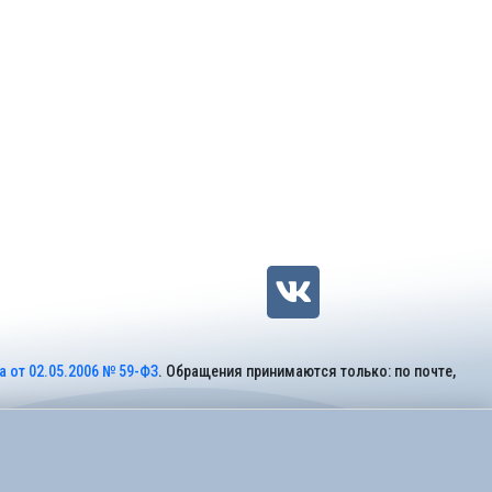
 от 02.05.2006 № 59-ФЗ
. Обращения принимаются только: по почте,