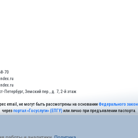
68-70
dex.ru
dex.ru
т-Петербург, Земский пер., д. 7, 2-й этаж
рес email, не могут быть рассмотрены на основании
Федерального закона
через
портал «Госуслуги» (ЕПГУ)
или лично при предъявлении паспорта.
На Сайте действует
Политика обработки персональных данных
.
ия работы и аналитики.
Политика