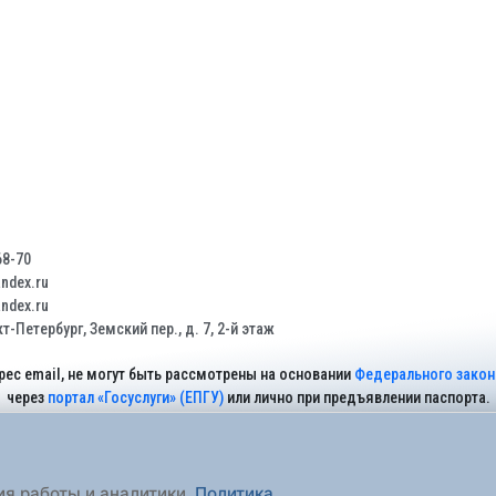
68-70
dex.ru
dex.ru
т-Петербург, Земский пер., д. 7, 2-й этаж
рес email, не могут быть рассмотрены на основании
Федерального закона
через
портал «Госуслуги» (ЕПГУ)
или лично при предъявлении паспорта.
На Сайте действует
Политика обработки персональных данных
.
ия работы и аналитики.
Политика