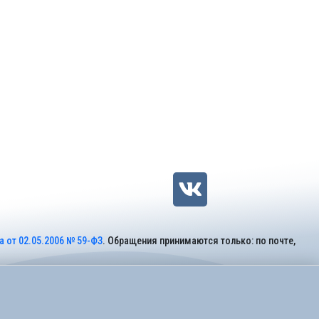
 от 02.05.2006 № 59-ФЗ
. Обращения принимаются только: по почте,