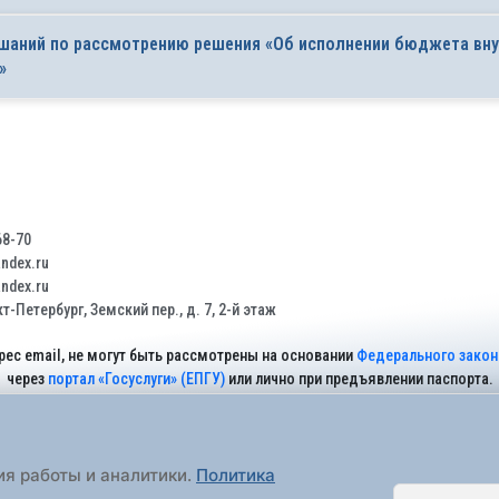
ушаний по рассмотрению решения «Об исполнении бюджета вну
»
68-70
dex.ru
dex.ru
т-Петербург, Земский пер., д. 7, 2-й этаж
рес email, не могут быть рассмотрены на основании
Федерального закона
через
портал «Госуслуги» (ЕПГУ)
или лично при предъявлении паспорта.
На Сайте действует
Политика обработки персональных данных
.
ия работы и аналитики.
Политика