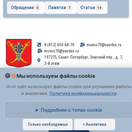
Обращения
Памятки
Статьи
0
7
19
8 (812) 454-68-70
mamo70@yandex.ru
mcmo70@yandex.ru
197375, Санкт-Петербург, Земский пер., д. 7,
2-й этаж
Мы используем файлы cookie
Заявления и обращения граждан и организаций, поступившие на
адрес email, не могут быть рассмотрены на основании
Этот сайт использует файлы cookie для улучшения работы
Федерального закона от 02.05.2006 № 59-ФЗ
. Обращения
и аналитики.
Политика конфиденциальности
принимаются только: по почте, через
портал «Госуслуги» (ЕПГУ)
или лично при предъявлении паспорта.
Подробнее о типах cookie
На Сайте действует
Политика обработки персональных данных
.
Только необходимые
+ Аналитика