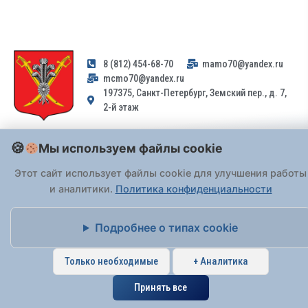
8 (812) 454-68-70
mamo70@yandex.ru
mcmo70@yandex.ru
197375, Санкт-Петербург, Земский пер., д. 7,
2-й этаж
Заявления и обращения граждан и организаций, поступившие на
Мы используем файлы cookie
адрес email, не могут быть рассмотрены на основании
Федерального закона от 02.05.2006 № 59-ФЗ
. Обращения
Этот сайт использует файлы cookie для улучшения работы
принимаются только: по почте, через
портал «Госуслуги» (ЕПГУ)
и аналитики.
Политика конфиденциальности
или лично при предъявлении паспорта.
Подробнее о типах cookie
На Сайте действует
Политика обработки персональных данных
.
Только необходимые
+ Аналитика
Принять все