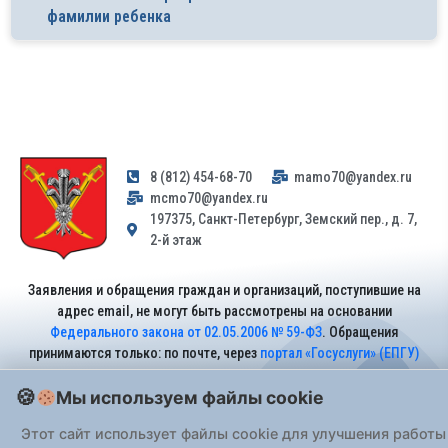
фамилии ребенка
8 (812) 454-68-70
mamo70@yandex.ru
mcmo70@yandex.ru
197375, Санкт-Петербург, Земский пер., д. 7,
2-й этаж
Заявления и обращения граждан и организаций, поступившие на
адрес email, не могут быть рассмотрены на основании
Федерального закона от 02.05.2006 № 59-ФЗ
. Обращения
принимаются только: по почте, через
портал «Госуслуги» (ЕПГУ)
или лично при предъявлении паспорта.
Мы используем файлы cookie
На Сайте действует
Политика обработки персональных данных
.
Этот сайт использует файлы cookie для улучшения работы