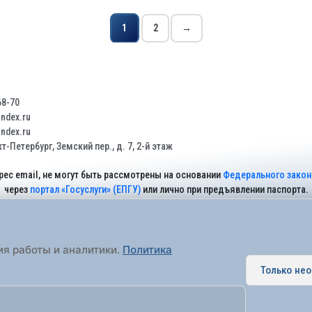
1
2
→
68-70
dex.ru
dex.ru
т-Петербург, Земский пер., д. 7, 2-й этаж
рес email, не могут быть рассмотрены на основании
Федерального закона
через
портал «Госуслуги» (ЕПГУ)
или лично при предъявлении паспорта.
На Сайте действует
Политика обработки персональных данных
.
ия работы и аналитики.
Политика
Только не
 муниципальное образование города федерального значения Санкт-