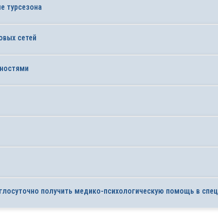
ие турсезона
овых сетей
жностями
руглосуточно получить медико-психологическую помощь в сп