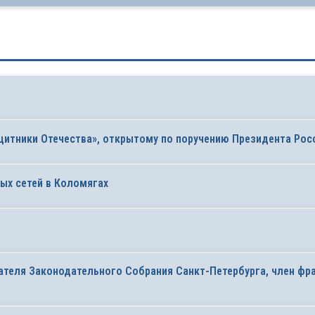
итники Отечества», открытому по поручению Президента Росс
ных сетей в Коломягах
ателя Законодательного Собрания Санкт-Петербурга, член ф