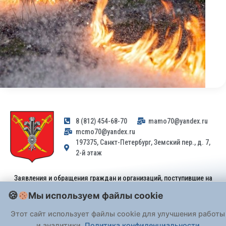
8 (812) 454-68-70
mamo70@yandex.ru
mcmo70@yandex.ru
197375, Санкт-Петербург, Земский пер., д. 7,
2-й этаж
Заявления и обращения граждан и организаций, поступившие на
адрес email, не могут быть рассмотрены на основании
Мы используем файлы cookie
Федерального закона от 02.05.2006 № 59-ФЗ
. Обращения
принимаются только: по почте, через
портал «Госуслуги» (ЕПГУ)
Этот сайт использует файлы cookie для улучшения работы
или лично при предъявлении паспорта.
и аналитики.
Политика конфиденциальности