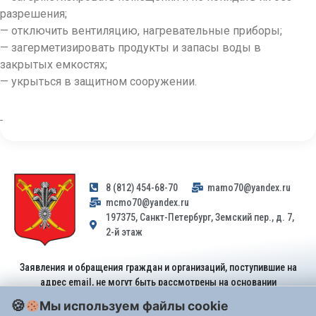
разрешения;
— отключить вентиляцию, нагревательные приборы;
— загерметизировать продукты и запасы воды в
закрытых емкостях;
— укрыться в защитном сооружении.
8 (812) 454-68-70
mamo70@yandex.ru
mcmo70@yandex.ru
197375, Санкт-Петербург, Земский пер., д. 7,
2-й этаж
Заявления и обращения граждан и организаций, поступившие на
адрес email, не могут быть рассмотрены на основании
Федерального закона от 02.05.2006 № 59-ФЗ
. Обращения
Мы используем файлы cookie
принимаются только: по почте, через
портал «Госуслуги» (ЕПГУ)