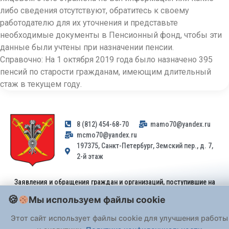
либо сведения отсутствуют, обратитесь к своему
работодателю для их уточнения и представьте
необходимые документы в Пенсионный фонд, чтобы эти
данные были учтены при назначении пенсии.
Справочно: На 1 октября 2019 года было назначено 395
пенсий по старости гражданам, имеющим длительный
стаж в текущем году.
8 (812) 454-68-70
mamo70@yandex.ru
mcmo70@yandex.ru
197375, Санкт-Петербург, Земский пер., д. 7,
2-й этаж
Заявления и обращения граждан и организаций, поступившие на
адрес email, не могут быть рассмотрены на основании
Мы используем файлы cookie
Федерального закона от 02.05.2006 № 59-ФЗ
. Обращения
принимаются только: по почте, через
портал «Госуслуги» (ЕПГУ)
Этот сайт использует файлы cookie для улучшения работы
или лично при предъявлении паспорта.