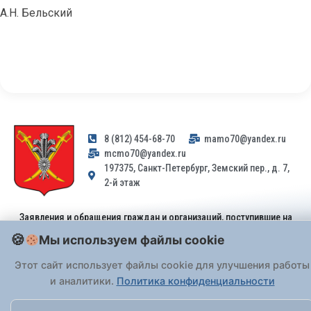
А.Н. Бельский
8 (812) 454-68-70
mamo70@yandex.ru
mcmo70@yandex.ru
197375, Санкт-Петербург, Земский пер., д. 7,
2-й этаж
Заявления и обращения граждан и организаций, поступившие на
адрес email, не могут быть рассмотрены на основании
Мы используем файлы cookie
Федерального закона от 02.05.2006 № 59-ФЗ
. Обращения
принимаются только: по почте, через
портал «Госуслуги» (ЕПГУ)
Этот сайт использует файлы cookie для улучшения работы
или лично при предъявлении паспорта.
и аналитики.
Политика конфиденциальности