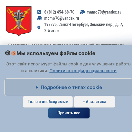
8 (812) 454-68-70
mamo70@yandex.ru
mcmo70@yandex.ru
197375, Санкт-Петербург, Земский пер., д. 7,
2-й этаж
Заявления и обращения граждан и организаций, поступившие на
адрес email, не могут быть рассмотрены на основании
Мы используем файлы cookie
Федерального закона от 02.05.2006 № 59-ФЗ
. Обращения
Этот сайт использует файлы cookie для улучшения работы
принимаются только: по почте, через
портал «Госуслуги» (ЕПГУ)
или лично при предъявлении паспорта.
и аналитики.
Политика конфиденциальности
Подробнее о типах cookie
На Сайте действует
Политика обработки персональных данных
.
Только необходимые
+ Аналитика
Принять все