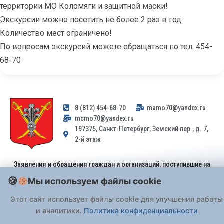
территории МО Коломяги и защитной маски!
Экскурсии можно посетить не более 2 раз в год.
Количество мест ограничено!
По вопросам экскурсий можете обращаться по тел. 454-
68-70
8 (812) 454-68-70
mamo70@yandex.ru
mcmo70@yandex.ru
197375, Санкт-Петербург, Земский пер., д. 7,
2-й этаж
Заявления и обращения граждан и организаций, поступившие на
адрес email, не могут быть рассмотрены на основании
Мы используем файлы cookie
Федерального закона от 02.05.2006 № 59-ФЗ
. Обращения
принимаются только: по почте, через
портал «Госуслуги» (ЕПГУ)
Этот сайт использует файлы cookie для улучшения работы
или лично при предъявлении паспорта.
и аналитики.
Политика конфиденциальности