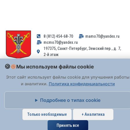
8 (812) 454-68-70
mamo70@yandex.ru
mcmo70@yandex.ru
197375, Санкт-Петербург, Земский пер., д. 7,
2-й этаж
Мы используем файлы cookie
Заявления и обращения граждан и организаций, поступившие на
адрес email, не могут быть рассмотрены на основании
Этот сайт использует файлы cookie для улучшения работы
Федерального закона от 02.05.2006 № 59-ФЗ
. Обращения
и аналитики.
Политика конфиденциальности
принимаются только: по почте, через
портал «Госуслуги» (ЕПГУ)
или лично при предъявлении паспорта.
Подробнее о типах cookie
На Сайте действует
Политика обработки персональных данных
.
Только необходимые
+ Аналитика
Принять все