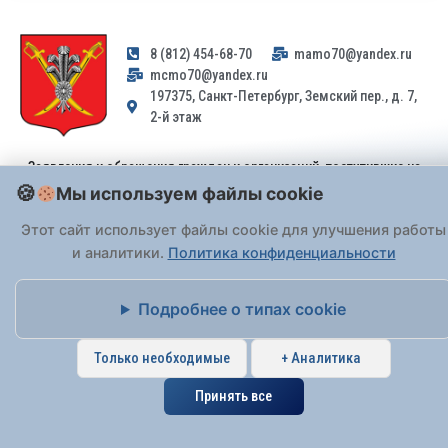
8 (812) 454-68-70
mamo70@yandex.ru
mcmo70@yandex.ru
197375, Санкт-Петербург, Земский пер., д. 7,
2-й этаж
Заявления и обращения граждан и организаций, поступившие на
адрес email, не могут быть рассмотрены на основании
Мы используем файлы cookie
Федерального закона от 02.05.2006 № 59-ФЗ
. Обращения
Этот сайт использует файлы cookie для улучшения работы
принимаются только: по почте, через
портал «Госуслуги» (ЕПГУ)
или лично при предъявлении паспорта.
и аналитики.
Политика конфиденциальности
Подробнее о типах cookie
На Сайте действует
Политика обработки персональных данных
.
Только необходимые
+ Аналитика
Принять все