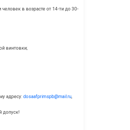
0
человек в возрасте от 14-ти до 30-
ой винтовки;
му адресу:
dosaafprimspb@mail.ru
,
й допуск!