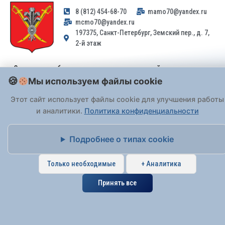
8 (812) 454-68-70
mamo70@yandex.ru
mcmo70@yandex.ru
197375, Санкт-Петербург, Земский пер., д. 7,
2-й этаж
Заявления и обращения граждан и организаций, поступившие на
адрес email, не могут быть рассмотрены на основании
Мы используем файлы cookie
Федерального закона от 02.05.2006 № 59-ФЗ
. Обращения
Этот сайт использует файлы cookie для улучшения работы
принимаются только: по почте, через
портал «Госуслуги» (ЕПГУ)
и аналитики.
или лично при предъявлении паспорта.
Политика конфиденциальности
Подробнее о типах cookie
На Сайте действует
Политика обработки персональных данных
.
Только необходимые
+ Аналитика
Принять все