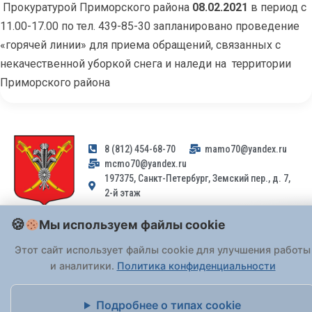
Прокуратурой Приморского района
08.02.2021
в период с
11.00-17.00 по тел. 439-85-30 запланировано проведение
«горячей линии» для приема обращений, связанных с
некачественной уборкой снега и наледи на территории
Приморского района
8 (812) 454-68-70
mamo70@yandex.ru
mcmo70@yandex.ru
197375, Санкт-Петербург, Земский пер., д. 7,
2-й этаж
Мы используем файлы cookie
Заявления и обращения граждан и организаций, поступившие на
адрес email, не могут быть рассмотрены на основании
Этот сайт использует файлы cookie для улучшения работы
Федерального закона от 02.05.2006 № 59-ФЗ
. Обращения
и аналитики.
Политика конфиденциальности
принимаются только: по почте, через
портал «Госуслуги» (ЕПГУ)
или лично при предъявлении паспорта.
Подробнее о типах cookie