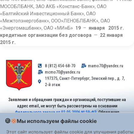
МОСОБЛБАНК, ЗАО АКБ «Констанс-Банк», ОАО
«Балтийский Инвестиционный Банк», ОАО
«Межтопэнергобанк», ООО»ЛЕНОБЛБАНК», ОАО
«Энергомашбанк», ОАО «МИнБ»
19
–
января
2015 г.
кредитные организации без договора
—
22
января
2015 г.
8 (812) 454-68-70
mamo70@yandex.ru
mcmo70@yandex.ru
197375, Санкт-Петербург, Земский пер., д. 7,
2-й этаж
Заявления и обращения граждан и организаций, поступившие на
адрес email, не могут быть рассмотрены на основании
Федерального закона от 02.05.2006 № 59-ФЗ
. Обращения
принимаются только: по почте, через
портал «Госуслуги» (ЕПГУ)
Мы используем файлы cookie
или лично при предъявлении паспорта.
Этот сайт использует файлы cookie для улучшения работы