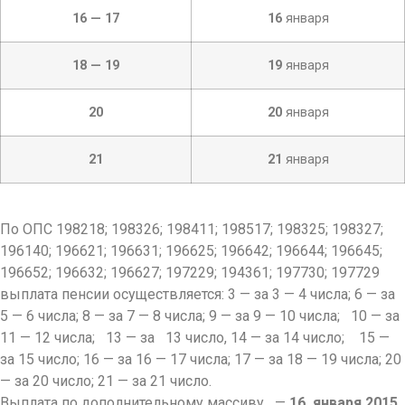
16 — 17
16
января
18 — 19
19
января
20
20
января
21
21
января
По ОПС 198218; 198326; 198411; 198517; 198325; 198327;
196140; 196621; 196631; 196625; 196642; 196644; 196645;
196652; 196632; 196627; 197229; 194361; 197730; 197729
выплата пенсии осуществляется: 3 — за
3 — 4 числа; 6 — за
5 — 6 числа; 8 — за 7 — 8 числа;
9 — за 9 — 10 числа; 10 — за
11 — 12 числа; 13 — за 13 число, 14 — за 14 число; 15 —
за 15 число; 16 — за 16 — 17 числа; 17 — за 18 — 19 числа; 20
— за 20 число; 21 — за 21 число.
Выплата по дополнительному массиву
—
16
января 2015