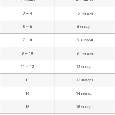
графику
выплаты
3 — 4
5
января
5 — 6
6
января
7 — 8
8
января
9 — 10
9
января
11 — 12
12
января
13
13
января
14
14
января
15
15
января