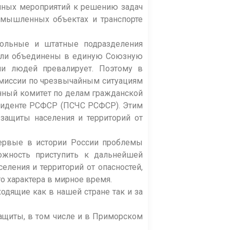
онных мероприятий к решению задач
омышленных объектах и транспорте
овольные и штатные подразделения
были объединены в единую Союзную
ии людей превалирует. Поэтому в
комиссии по чрезвычайным ситуациям
нный комитет по делам гражданской
зиденте РСФСР (ПСЧС РСФСР). Этим
защиты населения и территорий от
первые в истории России проблемы
ожность приступить к дальнейшей
ления и территорий от опасностей,
о характера в мирное время.
дящие как в нашей стране так и за
ащиты, в том числе и в Приморском