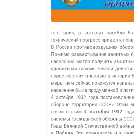
тыс. войн, в которых погибли бо
технический прогресс привел к поя
В России противовоздушная оборон
Помимо развертывания зенитных ба
население могло получить защитны
ядовитыми газами. Начали действо
окрестностей» впервые в истории 
меры нам сейчас покажутся наивным
населения была продуманной и логи
4 октября 1932 года постановлен
обороне территории СССР». Этим 
связи с этим
4 октября 1932
года
системы Гражданской обороны ССС
Годы Великой Отечественной войны
к Победе. Это проявилось и в де