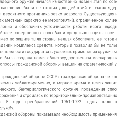
-ядерного оружия начался качественно новый этап по с
население были не готовы для действий в очагах ядер
ы вероятного противника резко возросла. Существующая
ак местный характер ее мероприятий, ограниченное колич
ление и обеспечить устойчивость работы всего народн
, более совершенных способах и средствах защиты населе
мер по защите тыла страны нельзя обеспечить ее готовн
здании комплекса средств, который позволил бы не тольк
ятельности государства в условиях применения оружия м
е была создана новая общегосударственная всенародна
вопросы гражданской обороны вышли на стратегический 
 гражданской обороне СССР» гражданская оборона являл
яемых заблаговременно, в мирное время в целях защит
ического, бактериологического оружия, проведения спа
поражения и строилась по территориально-производственн
сь. В ходе преобразований 1961-1972 годов стало з
службу.
жданской обороны показывала необходимость применения 