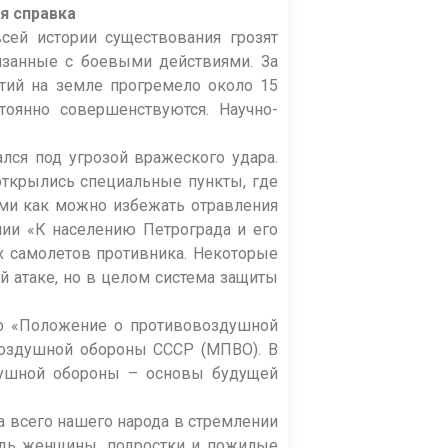
я справка
сей истории существования грозят
язанные с боевыми действиями. За
тий на земле прогремело около 15
тоянно совершенствуются. Научно-
лся под угрозой вражеского удара.
открылись специальные пункты, где
ями как можно избежать отравления
нии «К населению Петрограда и его
х самолетов противника. Некоторые
й атаке, но в целом система защиты
но «Положение о противовоздушной
воздушной обороны СССР (МПВО). В
душной обороны – основы будущей
 всего нашего народа в стремлении
едь женщины, подростки и пожилые