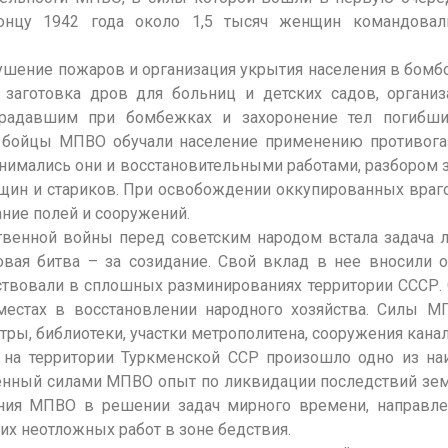
онцу 1942 года около 1,5 тысяч женщин командова
тушение пожаров и организация укрытия населения в бомб
заготовка дров для больниц и детских садов, организ
традавшим при бомбежках и захоронение тел погибших
 бойцы МПВО обучали население применению противогаз
нимались они и восстановительными работами, разбором за
нщин и стариков. При освобождении оккупированных враг
ание полей и сооружений.
твенной войны перед советским народом встала задача 
новая битва – за созидание. Свой вклад в нее вносил
ствовали в сплошных разминированиях территории СССР.
местах в восстановлении народного хозяйства. Силы 
тры, библиотеки, участки метрополитена, сооружения кана
а на территории Туркменской ССР произошло одно из на
енный силами МПВО опыт по ликвидации последствий зе
ия МПВО в решении задач мирного времени, направле
их неотложных работ в зоне бедствия.