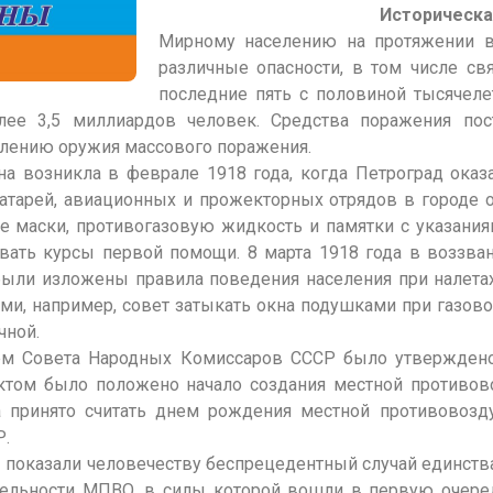
Историческа
Мирному населению на протяжении в
различные опасности, в том числе св
последние пять с половиной тысячеле
лее 3,5 миллиардов человек. Средства поражения пос
влению оружия массового поражения.
а возникла в феврале 1918 года, когда Петроград оказа
тарей, авиационных и прожекторных отрядов в городе 
е маски, противогазовую жидкость и памятки с указани
вать курсы первой помощи. 8 марта 1918 года в воззва
были изложены правила поведения населения при налета
и, например, совет затыкать окна подушками при газово
чной.
ием Совета Народных Комиссаров СССР было утвержде
актом было положено начало создания местной противо
 принято считать днем рождения местной противовоз
Р.
 показали человечеству беспрецедентный случай единства
ятельности МПВО, в силы которой вошли в первую очер