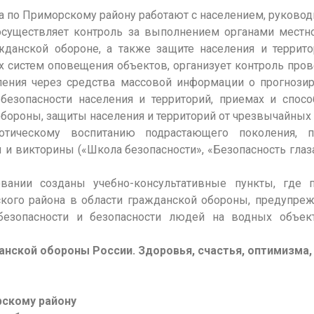
а по Приморскому району работают с населением, руковод
осуществляет контроль за выполнением органами местно
жданской обороне, а также защите населения и террито
ях систем оповещения объектов, организует контроль про
ления через средства массовой информации о прогноз
безопасности населения и территорий, приемах и спос
обороны, защиты населения и территорий от чрезвычайных 
отическому воспитанию подрастающего поколения, п
 и викторины («Школа безопасности», «Безопасность гла
ании созданы учебно-консультативные пункты, где п
кого района в области гражданской обороны, предупре
безопасности и безопасности людей на водных объект
ской обороны России. Здоровья, счастья, оптимизма, 
рскому району