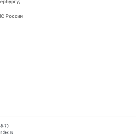
ербургу;
ЧС России
68-70
dex.ru