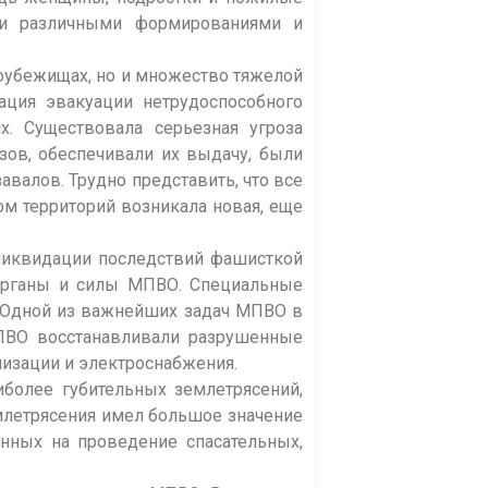
ли различными формированиями и
оубежищах, но и множество тяжелой
ация эвакуации нетрудоспособного
. Существовала серьезная угроза
ов, обеспечивали их выдачу, были
валов. Трудно представить, что все
ом территорий возникала новая, еще
ликвидации последствий фашисткой
и органы и силы МПВО. Специальные
 Одной из важнейших задач МПВО в
МПВО восстанавливали разрушенные
лизации и электроснабжения.
иболее губительных землетрясений,
млетрясения имел большое значение
нных на проведение спасательных,