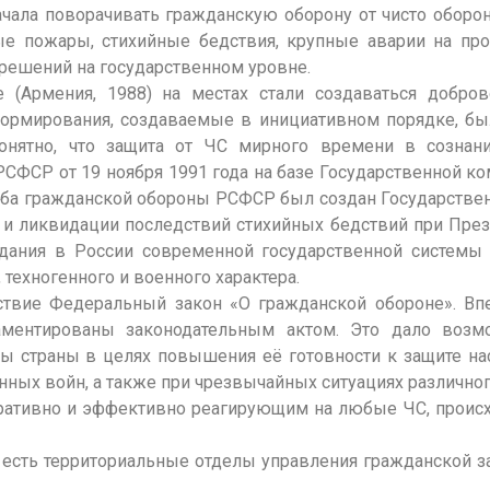
ачала поворачивать гражданскую оборону от чисто обор
е пожары, стихийные бедствия, крупные аварии на пр
решений на государственном уровне.
е (Армения, 1988) на местах стали создаваться добр
е формирования, создаваемые в инициативном порядке, 
понятно, что защита от ЧС мирного времени в сознан
РСФСР от 19 ноября 1991 года на базе Государственной 
ба гражданской обороны РСФСР был создан Государстве
 и ликвидации последствий стихийных бедствий при Пре
ания в России современной государственной системы 
техногенного и военного характера.
йствие Федеральный закон «О гражданской обороне». В
ментированы законодательным актом. Это дало возм
ы страны в целях повышения её готовности к защите насе
ых войн, а также при чрезвычайных ситуациях различног
ативно и эффективно реагирующим на любые ЧС, происхо
 есть территориальные отделы управления гражданской з