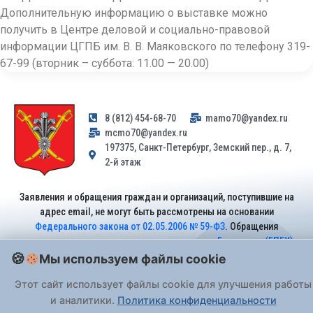
Дополнительную информацию о выставке можно
получить в Центре деловой и социально-правовой
информации ЦГПБ им. В. В. Маяковского по телефону 319-
67-99 (вторник – суббота: 11.00 — 20.00)
8 (812) 454-68-70
mamo70@yandex.ru
mcmo70@yandex.ru
197375, Санкт-Петербург, Земский пер., д. 7,
2-й этаж
Заявления и обращения граждан и организаций, поступившие на
адрес email, не могут быть рассмотрены на основании
Федерального закона от 02.05.2006 № 59-ФЗ
. Обращения
принимаются только: по почте, через
портал «Госуслуги» (ЕПГУ)
или лично при предъявлении паспорта.
Мы используем файлы cookie
Этот сайт использует файлы cookie для улучшения работы
На Сайте действует
Политика обработки персональных данных
.
и аналитики.
Политика конфиденциальности