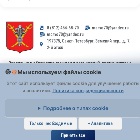
8 (812) 454-68-70
mamo70@yandex.ru
mcmo70@yandex.ru
197375, Санкт-Петербург, Земский пер., д. 7,
2-й этаж
Заявления и обращения граждан и организаций, поступившие на
адрес email, не могут быть рассмотрены на основании
Мы используем файлы cookie
Федерального закона от 02.05.2006 № 59-ФЗ
. Обращения
принимаются только: по почте, через
портал «Госуслуги» (ЕПГУ)
Этот сайт использует файлы cookie для улучшения работы
или лично при предъявлении паспорта.
и аналитики.
Политика конфиденциальности
На Сайте действует
Политика обработки персональных данных
.
Подробнее о типах cookie
Только необходимые
+ Аналитика
Принять все