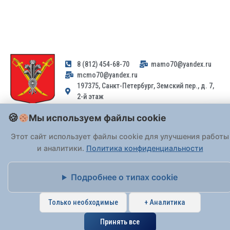
8 (812) 454-68-70
mamo70@yandex.ru
mcmo70@yandex.ru
197375, Санкт-Петербург, Земский пер., д. 7,
2-й этаж
Мы используем файлы cookie
Заявления и обращения граждан и организаций, поступившие на
адрес email, не могут быть рассмотрены на основании
Этот сайт использует файлы cookie для улучшения работы
Федерального закона от 02.05.2006 № 59-ФЗ
. Обращения
и аналитики.
Политика конфиденциальности
принимаются только: по почте, через
портал «Госуслуги» (ЕПГУ)
или лично при предъявлении паспорта.
Подробнее о типах cookie
На Сайте действует
Политика обработки персональных данных
.
Только необходимые
+ Аналитика
Принять все