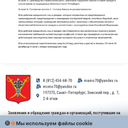
8 (812) 454-68-70
mamo70@yandex.ru
mcmo70@yandex.ru
197375, Санкт-Петербург, Земский пер., д. 7,
2-й этаж
Заявления и обращения граждан и организаций, поступившие на
адрес email, не могут быть рассмотрены на основании
Мы используем файлы cookie
Федерального закона от 02.05.2006 № 59-ФЗ
. Обращения