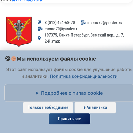
8 (812) 454-68-70
mamo70@yandex.ru
mcmo70@yandex.ru
197375, Санкт-Петербург, Земский пер., д. 7,
2-й этаж
Заявления и обращения граждан и организаций, поступившие на
Мы используем файлы cookie
адрес email, не могут быть рассмотрены на основании
Федерального закона от 02.05.2006 № 59-ФЗ
. Обращения
Этот сайт использует файлы cookie для улучшения работы
принимаются только: по почте, через
портал «Госуслуги» (ЕПГУ)
и аналитики.
Политика конфиденциальности
или лично при предъявлении паспорта.
Подробнее о типах cookie
На Сайте действует
Политика обработки персональных данных
.
Только необходимые
+ Аналитика
Принять все