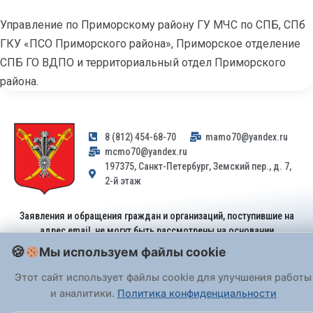
Управление по Приморскому району ГУ МЧС по СПБ, СПб
ГКУ «ПСО Приморского района», Приморское отделение
СПБ ГО ВДПО и территориальный отдел Приморского
района.
8 (812) 454-68-70
mamo70@yandex.ru
mcmo70@yandex.ru
197375, Санкт-Петербург, Земский пер., д. 7,
2-й этаж
Заявления и обращения граждан и организаций, поступившие на
адрес email, не могут быть рассмотрены на основании
Федерального закона от 02.05.2006 № 59-ФЗ
. Обращения
Мы используем файлы cookie
принимаются только: по почте, через
портал «Госуслуги» (ЕПГУ)
или лично при предъявлении паспорта.
Этот сайт использует файлы cookie для улучшения работы
и аналитики.
Политика конфиденциальности