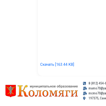
Скачать [163.44 KB]
8 (812) 454-
mamo70@yan
mcmo70@yan
197375, Санк