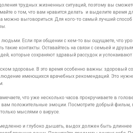
доления трудных жизненных ситуаций, поэтому вы сможете
майте о том, что вам нравится делать и выделите время дл
а можно выговориться. Для кого-то самый лучший способ –
ры.
 людьми. Если при общении с кем-то вы ощущаете, что уро
 такие контакты. Оставайтесь на связи с семьей и друзь
юдей, которые сохраняют здравый рассудок и успокаивают 
еском здоровье. В это время особенно важны: здоровый с
облюдение имеющихся врачебных рекомендаций. Это нужно 
м.
замечаете, что уже несколько часов прокручиваете в голо
т вам положительные эмоции. Посмотрите добрый фильм, по
 только мыслями о вирусе.
 медленно и глубоко дышать, выдох должен быть длиннее 