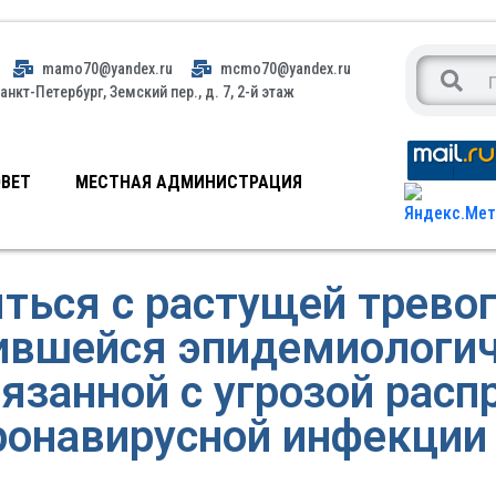
mamo70@yandex.ru
mcmo70@yandex.ru
анкт-Петербург, Земский пер., д. 7, 2-й этаж
ВЕТ
МЕСТНАЯ АДМИНИСТРАЦИЯ
ться с растущей трево
ившейся эпидемиологич
вязанной с угрозой расп
ронавирусной инфекции