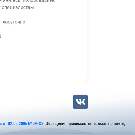
тянитесь, поприседайте.
 специалистам:
глосуточно
0
 от 02.05.2006 № 59-ФЗ
. Обращения принимаются только: по почте,