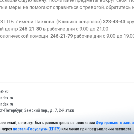
асслабляющую ванну. Посчитайте предметы вокруг себя. По
 меры не помогают справиться с тревогой, обратитесь к
УЗ ГПБ 7 имени Павлова (Клиника неврозов)
323-43-43
кру
ий центр
246-21-80
в рабочие дни с 9.00 до 21.00
ихологической помощи
246-21-79
рабочие дни с 9.00 до 19.0
68-70
dex.ru
dex.ru
т-Петербург, Земский пер., д. 7, 2-й этаж
рес email, не могут быть рассмотрены на основании
Федерального закона
через
портал «Госуслуги» (ЕПГУ)
или лично при предъявлении паспорта.