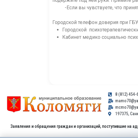
подержите под ней руки. Примите р
-Если вы чувствуете, что принятые
Городской телефон доверия при ГБ
Городской психотерапевтическ
Кабинет медико социально пс
8 (812) 454-
mamo70@yan
mcmo70@yan
197375, Санк
Заявления и обращения граждан и организаций, поступившие на ад