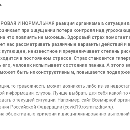
.
ОРОВАЯ И НОРМАЛЬНАЯ реакция организма в ситуации в
озникает при ощущении потери контроля над угрожающе
ни на что повлиять не можешь. Здоровый страх помогае
ет нас рассматривать различные варианты действий и в
 пугающее, неизвестное и преувеличивает степень риск
аходится в постоянном стрессе. Страх становится гипе
 его, человек испытывает состояние паники. А этого в
 может быть неконструктивным, повышается подверже
ция, то тревожность может возникать либо из-за недоста
й информации, слухов. Лучше выбрать для себя какой-то
навать о текущей ситуации. Например, сайт Всемирной орган
ния Российской Федерации (covid19.rosminzdrav.ru).
о на объективные критерии и дисциплинированно выполня