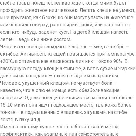
стебле травы, клещ терпеливо ждёт, когда мимо будет
проходить животное или человек. Летать клещи не умеют,
и не прыгают, как блохи, но они могут упасть на животное
или человека сверху, растопырив лапки, или зацепиться,
если кто-нибудь заденет куст. На детей клещам напасть
легче – ведь они ниже ростом.
Чаще всего клещи нападают в апреле – мае, сентябре –
октябре. Активность клещей повышается при температуре
+20°C, а оптимальная влажность для них – около 90%. В
пасмурную погоду клещи активнее, а вот в сухие и жаркие
дни они не нападают – такая погода им не нравится.
Человек, укушенный клещом, не чувствует боли –
известно, что в слюне клеща есть обезболивающие
вещества. Однако клещи не впиваются мгновенно: около
15-20 минут они ищут подходящее место, где кожа более
тонкая – в подмышечных впадинах, за ушами, на сгибе
локтя, в паху и т.д.
Именно поэтому лучше всего работает такой метод
профилактики, как взаимные или самостоятельные