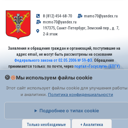
8 (812) 454-68-70
mamo70@yandex.ru
mcmo70@yandex.ru
197375, Санкт-Петербург, Земский пер., д. 7,
2-й этаж
Заявления и обращения граждан и организаций, поступившие на
адрес email, не могут быть рассмотрены на основании
Федерального закона от 02.05.2006 № 59-ФЗ
. Обращения
принимаются только: по почте, через
портал «Госуслуги» (ЕПГУ)
или лично при предъявлении паспорта.
Мы используем файлы cookie
Этот сайт использует файлы cookie для улучшения работы
На Сайте действует
Политика обработки персональных данных
.
и аналитики.
Политика конфиденциальности
Подробнее о типах cookie
Только необходимые
+ Аналитика