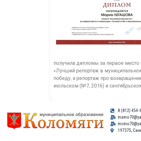
получила дипломы за первое место 
«Лучший репортаж в муниципальном 
победу, а репортаж про возвращени
июльском (№7, 2016) и сентябрьско
8 (812) 454-
mamo70@yan
mcmo70@yan
197375, Санк