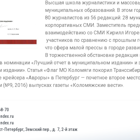
Высшая школа журналистики и массов
муниципальных образований. В этом год
80 журналистов из 56 редакций: 28 мун
корпоративных СМИ. Заместитель предс
взаимодействию со СМИ Кирилл Игорев
участников по сравнению с прошлым год
что сфера малой прессы в городе разви
В торжественной обстановке редакция
в номинации «Лучший отчет в муниципальном издании» и 
издании». Статья «Флаг МО Коломяги покорил Транссибир
е крейсера «Авроры» в Петербург — почетное второе мест
м (№9, 2016) выпусках газеты «Коломяжские вести».
68-70
dex.ru
dex.ru
т-Петербург, Земский пер., д. 7, 2-й этаж