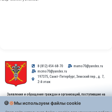
8 (812) 454-68-70
mamo70@yandex.ru
mcmo70@yandex.ru
197375, Санкт-Петербург, Земский пер., д. 7,
2-й этаж
Заявления и обращения граждан и организаций, поступившие на
адрес email, не могут быть рассмотрены на основании
Мы используем файлы cookie
Федерального закона от 02.05.2006 № 59-ФЗ
. Обращения
принимаются только: по почте, через
портал «Госуслуги» (ЕПГУ)