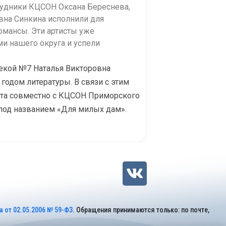
рудники КЦСОН Оксана Береснева,
вна Синкина исполнили для
омансы. Эти артисты уже
и нашего округа и успели
екой №7 Наталья Викторовна
годом литературы. В связи с этим
арта совместно с КЦСОН Приморского
т под названием «Для милых дам».
 от 02.05.2006 № 59-ФЗ
. Обращения принимаются только: по почте,