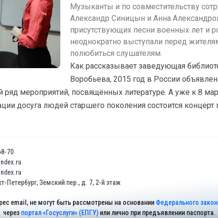
Музыканты и по совместительству сот
Александр Синицын и Анна Александро
присутствующих песни военных лет и р
неоднократно выступали перед жителям
полюбиться слушателям.
Как рассказывает заведующая библиот
Воробьева, 2015 год в России объявлен 
й ряд мероприятий, посвящённых литературе. А уже к 8 м
зации досуга людей старшего поколения состоится концер
68-70
dex.ru
dex.ru
т-Петербург, Земский пер., д. 7, 2-й этаж
рес email, не могут быть рассмотрены на основании
Федерального закона
через
портал «Госуслуги» (ЕПГУ)
или лично при предъявлении паспорта.