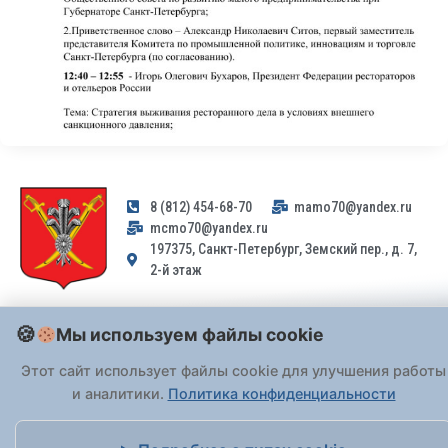
8 (812) 454-68-70
mamo70@yandex.ru
mcmo70@yandex.ru
197375, Санкт-Петербург, Земский пер., д. 7,
2-й этаж
Заявления и обращения граждан и организаций, поступившие на
Мы используем файлы cookie
адрес email, не могут быть рассмотрены на основании
Федерального закона от 02.05.2006 № 59-ФЗ
. Обращения
Этот сайт использует файлы cookie для улучшения работы
принимаются только: по почте, через
портал «Госуслуги» (ЕПГУ)
и аналитики.
Политика конфиденциальности
или лично при предъявлении паспорта.