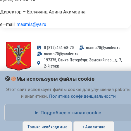
Директор – Еолчиянц Арина Акимовна
e
—
mail
:
maumis@ya.ru
8 (812) 454-68-70
mamo70@yandex.ru
mcmo70@yandex.ru
197375, Санкт-Петербург, Земский пер., д. 7,
2-й этаж
Мы используем файлы cookie
Заявления и обращения граждан и организаций, поступившие на
адрес email, не могут быть рассмотрены на основании
Этот сайт использует файлы cookie для улучшения работы
Федерального закона от 02.05.2006 № 59-ФЗ
. Обращения
и аналитики.
Политика конфиденциальности
принимаются только: по почте, через
портал «Госуслуги» (ЕПГУ)
или лично при предъявлении паспорта.
Подробнее о типах cookie
На Сайте действует
Политика обработки персональных данных
.
Только необходимые
+ Аналитика