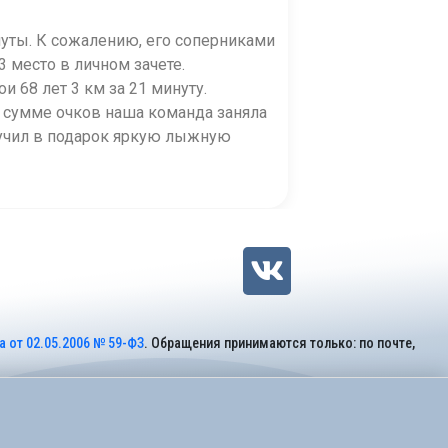
уты. К сожалению, его соперниками
3 место в личном зачете.
 68 лет 3 км за 21 минуту.
 сумме очков наша команда заняла
лучил в подарок яркую лыжную
 от 02.05.2006 № 59-ФЗ
. Обращения принимаются только: по почте,