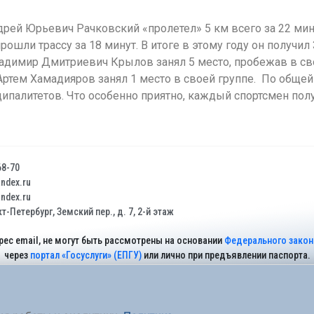
рей Юрьевич Рачковский «пролетел» 5 км всего за 22 мин
рошли трассу за 18 минут. В итоге в этому году он получил 
димир Дмитриевич Крылов занял 5 место, пробежав в свои
ртем Хамадияров занял 1 место в своей группе. По общей
ципалитетов. Что особенно приятно, каждый спортсмен по
68-70
dex.ru
dex.ru
т-Петербург, Земский пер., д. 7, 2-й этаж
рес email, не могут быть рассмотрены на основании
Федерального закона
через
портал «Госуслуги» (ЕПГУ)
или лично при предъявлении паспорта.
На Сайте действует
Политика обработки персональных данных
.