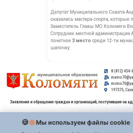
Депутат Муниципального Совета Анд
оказались мастера спорта, которые п
Заместитель Главы МО Коломяги Вла
Сотрудник местной администрации А
почетное
3 место
среди 12-ти муни
шапочку.
8 (812) 454-
mamo70@yan
mcmo70@yan
197375, Санк
Заявления и обращения граждан и организаций, поступившие на ад
Мы используем файлы cookie