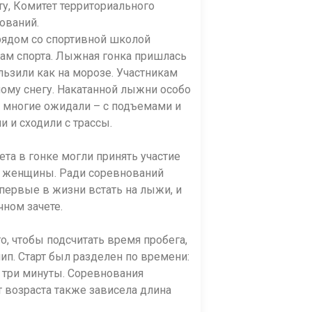
ту, Комитет территориального
ований.
рядом со спортивной школой
м спорта. Лыжная гонка пришлась
льзили как на морозе. Участникам
ому снегу. Накатанной лыжни особо
м многие ожидали – с подъемами и
 и сходили с трассы.
та в гонке могли принять участие
ой женщины. Ради соревнований
ервые в жизни встать на лыжи, и
чном зачете.
го, чтобы подсчитать время пробега,
ип. Старт был разделен по времени:
 три минуты. Соревнования
 возраста также зависела длина