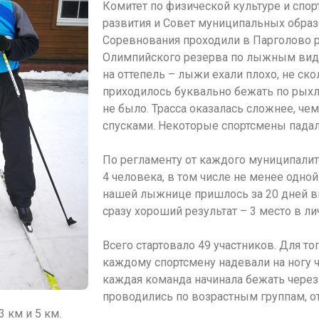
Комитет по физической культуре и спор
развития и Совет муниципальных образ
Соревнования проходили в Парголово 
Олимпийского резерва по лыжным вида
на оттепель – лыжи ехали плохо, не ско
приходилось буквально бежать по рыхл
не было. Трасса оказалась сложнее, че
спусками. Некоторые спортсмены падали
По регламенту от каждого муниципалите
4 человека, в том числе не менее одн
нашей лыжнице пришлось за 20 дней вп
сразу хороший результат – 3 место в ли
Всего стартовало 49 участников. Для то
каждому спортсмену надевали на ногу ч
каждая команда начинала бежать через
проводились по возрастным группам, от
 км и 5 км.