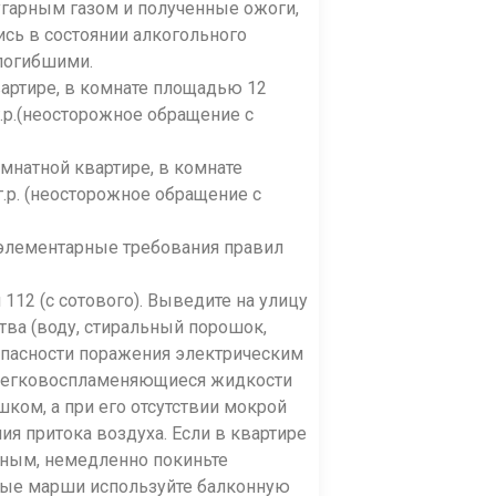
 угарным газом и полученные ожоги,
сь в состоянии алкогольного
погибшими.
квартире, в комнате площадью 12
г.р.(неосторожное обращение с
омнатной квартире, в комнате
г.р. (неосторожное обращение с
я элементарные требования правил
112 (с сотового). Выведите на улицу
тва (воду, стиральный порошок,
 опасности поражения электрическим
о легковоспламеняющиеся жидкости
ком, а при его отсутствии мокрой
я притока воздуха. Если в квартире
жным, немедленно покиньте
чные марши используйте балконную