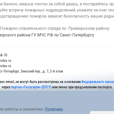
 на балкон, закрыв плотно за собой дверь, и постарайтесь 
йте встречу пожарных подразделений, укажите на очаг по
редотвращению пожаров зависит безопасность ваших родны
 Пожарно-спасательного отряда по Приморскому району.
орского района ГУ МЧС РФ по Санкт-Петербургу.
68-70
dex.ru
dex.ru
т-Петербург, Земский пер., д. 7, 2-й этаж
рес email, не могут быть рассмотрены на основании
Федерального закона
через
портал «Госуслуги» (ЕПГУ)
или лично при предъявлении паспорта.
На Сайте действует
Политика обработки персональных данных
.
ия работы и аналитики.
Политика