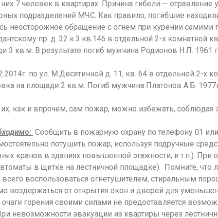
 них 7 человек в квартирах. Причина гибели — отравление
рных подразделений МЧС. Как правило, погибшие находили
ось неосторожное обращение с огнем при курении самими 
дантскому пр. д. 32 к.3 кв.146 в отдельной 2-х комнатной 
ди 3 кв.м. В результате погиб мужчина Родионов Н.Л. 1961 
014г. по ул. М.Десятинной д. 11, кв. 64 в отдельной 2-х к
вка на площади 2 кв.м. Погиб мужчина Платонов А.Б. 1977
 их, как и впрочем, сам пожар, можно избежать, соблюда
обходимо:
Сообщить в пожарную охрану по телефону 01 или 
амостоятельно потушить пожар, используя подручные средс
ных кранов в зданиях повышенной этажности, и т.п.). При
автоматы в щитке на лестничной площадке). Помните, чт
всего воспользоваться огнетушителем, стиральным порош
мо воздержаться от открытия окон и дверей для уменьшени
 очаги горения своими силами не предоставляется возмо
 При невозможности эвакуации из квартиры через лестни