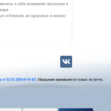
привлечь к себе внимание прохожих и
жара.
х и близких, их здоровье и жизнь!
 от 02.05.2006 № 59-ФЗ
. Обращения принимаются только: по почте,