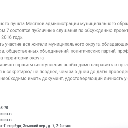
ного пункта Местной администрации муниципального обра
 дом 7 состоятся публичные слушания по обсуждению проек
2016 год».
ть участие все жители муниципального округа, обладающи
ов, общественных объединений, политических партий, про
а территории округа.
шаниях с правом выступления необходимо направить в орг
 к секретарю/ не позднее, чем за 5 дней до даты провед
 необходимо иметь документ, удостоверяющий личность у
68-70
dex.ru
dex.ru
т-Петербург, Земский пер., д. 7, 2-й этаж