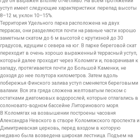
где он выражен вполне отчетливо. На всем протяжении
уступ имеет следующие характеристики: перепад высоты
8–12 м, уклон 10–15%.
Территория Удельного парка расположена на двух
террасах, они разделяются почти на равные части хорошо
заметным скатом до 6 м высотой с крутизной до 30
градусов, идущим с севера на юг. В парке береговой скат
переходит в очень хорошо выраженный террасный уступ,
который далее проходит через Коломяги и, поворачивая к
западу, протягивается почти до Большой Каменки, не
доходя до нее полутора километров. Затем вдоль
побережья Финского залива уступ сменяется береговыми
валами. Вся эта гряда сложена желтоватым песком с
остатками диатомовых водорослей, которые отлагались в
солоновато-водном бассейне Литоринового моря.
В Коломягах на возвышении построены часовня
Александра Невского в створе Коломяжского проспекта и
Димитриевская церковь, перед входом в которую
недавно была возведена широкая лестница. Подъем на