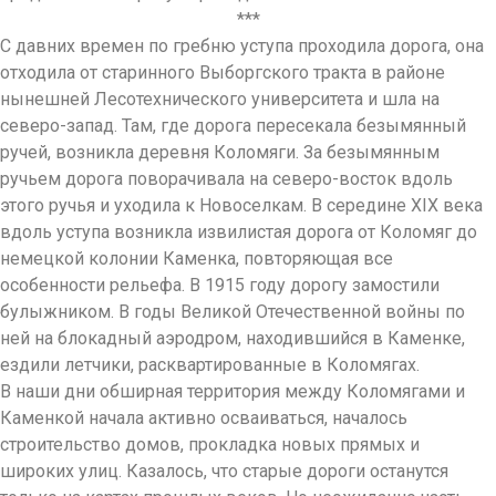
***
С давних времен по гребню уступа проходила дорога, она
отходила от старинного Выборгского тракта в районе
нынешней Лесотехнического университета и шла на
северо-запад. Там, где дорога пересекала безымянный
ручей, возникла деревня Коломяги. За безымянным
ручьем дорога поворачивала на северо-восток вдоль
этого ручья и уходила к Новоселкам. В середине XIX века
вдоль уступа возникла извилистая дорога от Коломяг до
немецкой колонии Каменка, повторяющая все
особенности рельефа. В 1915 году дорогу замостили
булыжником. В годы Великой Отечественной войны по
ней на блокадный аэродром, находившийся в Каменке,
ездили летчики, расквартированные в Коломягах.
В наши дни обширная территория между Коломягами и
Каменкой начала активно осваиваться, началось
строительство домов, прокладка новых прямых и
широких улиц. Казалось, что старые дороги останутся