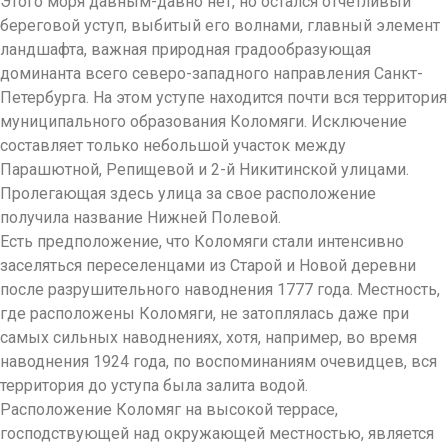
Этого моря давным-давно нет, но остался отчетливый
береговой уступ, выбитый его волнами, главный элемент
ландшафта, важная природная градообразующая
доминанта всего северо-западного направления Санкт-
Петербурга. На этом уступе находится почти вся территория
муниципального образования Коломяги. Исключение
составляет только небольшой участок между
Парашютной, Репищевой и 2-й Никитинской улицами.
Пролегающая здесь улица за свое расположение
получила название Нижней Полевой.
Есть предположение, что Коломяги стали интенсивно
заселяться переселенцами из Старой и Новой деревни
после разрушительного наводнения 1777 года. Местность,
где расположены Коломяги, не затоплялась даже при
самых сильных наводнениях, хотя, например, во время
наводнения 1924 года, по воспоминаниям очевидцев, вся
территория до уступа была залита водой.
Расположение Коломяг на высокой террасе,
господствующей над окружающей местностью, является