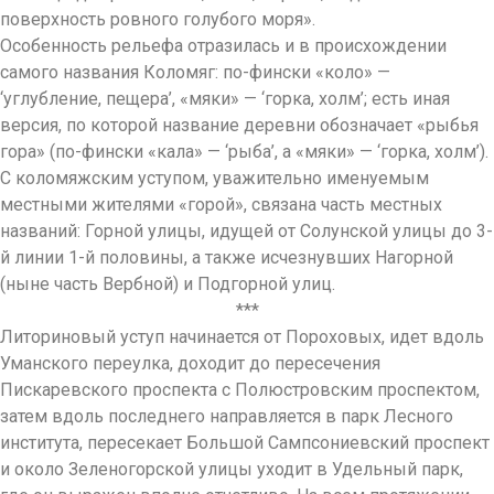
поверхность ровного голубого моря».
Особенность рельефа отразилась и в происхождении
самого названия Коломяг: по-фински «коло» —
‘углубление, пещера’, «мяки» — ‘горка, холм’; есть иная
версия, по которой название деревни обозначает «рыбья
гора» (по-фински «кала» — ‘рыба’, а «мяки» — ‘горка, холм’).
С коломяжским уступом, уважительно именуемым
местными жителями «горой», связана часть местных
названий: Горной улицы, идущей от Солунской улицы до 3-
й линии 1-й половины, а также исчезнувших Нагорной
(ныне часть Вербной) и Подгорной улиц.
***
Литориновый уступ начинается от Пороховых, идет вдоль
Уманского переулка, доходит до пересечения
Пискаревского проспекта с Полюстровским проспектом,
затем вдоль последнего направляется в парк Лесного
института, пересекает Большой Сампсониевский проспект
и около Зеленогорской улицы уходит в Удельный парк,