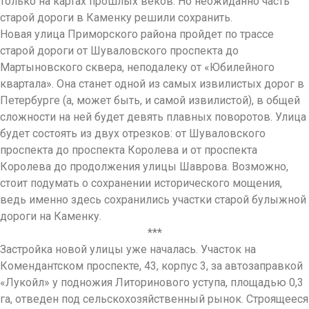
только на картах прошлых веков. Но неожиданно часть
старой дороги в Каменку решили сохранить.
Новая улица Приморского района пройдет по трассе
старой дороги от Шуваловского проспекта до
Мартыновского сквера, неподалеку от «Юбилейного
квартала». Она станет одной из самых извилистых дорог в
Петербурге (а, может быть, и самой извилистой), в общей
сложности на ней будет девять плавных поворотов. Улица
будет состоять из двух отрезков: от Шуваловского
проспекта до проспекта Королева и от проспекта
Королева до продолжения улицы Шаврова. Возможно,
стоит подумать о сохранении исторического мощения,
ведь именно здесь сохранились участки старой булыжной
дороги на Каменку.
***
Застройка новой улицы уже началась. Участок на
Комендантском проспекте, 43, корпус 3, за автозаправкой
«Лукойл» у подножия Литоринового уступа, площадью 0,3
га, отведен под сельскохозяйственный рынок. Строящееся