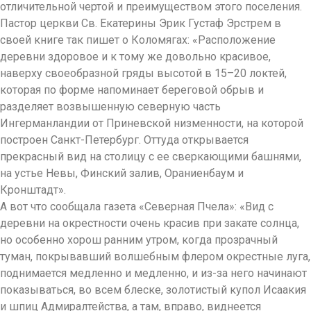
отличительной чертой и преимуществом этого поселения.
Пастор церкви Св. Екатерины Эрик Густаф Эрстрем в
своей книге так пишет о Коломягах: «Расположение
деревни здоровое и к тому же довольно красивое,
наверху своеобразной гряды высотой в 15–20 локтей,
которая по форме напоминает береговой обрыв и
разделяет возвышенную северную часть
Ингерманландии от Приневской низменности, на которой
построен Санкт-Петербург. Оттуда открывается
прекрасный вид на столицу с ее сверкающими башнями,
на устье Невы, Финский залив, Ораниенбаум и
Кронштадт».
А вот что сообщала газета «Северная Пчела»: «Вид с
деревни на окрестности очень красив при закате солнца,
но особенно хорош ранним утром, когда прозрачный
туман, покрывавший волшебным флером окрестные луга,
поднимается медленно и медленно, и из-за него начинают
показываться, во всем блеске, золотистый купол Исаакия
и шпиц Адмиралтейства, а там, вправо, виднеется